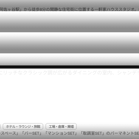
阿佐ヶ谷駅」から徒歩8分の閑静な住宅街に位置する一軒家ハウススタジオ。様
ホテル・ラウンジ・旅館
工場・倉庫・廃墟
スペース」「バーSET」「マンションSET」「取調室SET」のパーマネントSETを