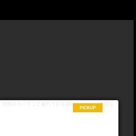
PICKUP
撮影スタジオ
ハウススタジオ
都内 レンタル
検索ポータルサイト
STUDIOMALL
スタジオモール