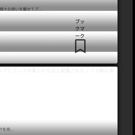
々な想いを載せてプ...
ブッ
クマ
ーク
撮影スタジオ
ハウススタジオ
都内 レンタル
検索ポータルサイト
STUDIOMALL
スタジオモール
完...