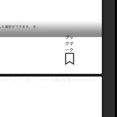
影ができます。 ま...
ブッ
クマ
ーク
撮影スタジオ
ハウススタジオ
都内 レンタル
検索ポータルサイト
STUDIOMALL
スタジオモール