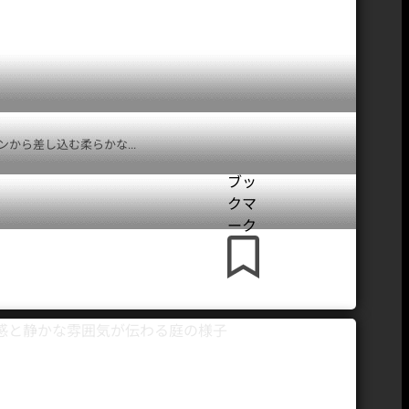
ら差し込む柔らかな...
ブッ
クマ
ーク
撮影スタジオ
ハウススタジオ
都内 レンタル
検索ポータルサイト
STUDIOMALL
スタジオモール