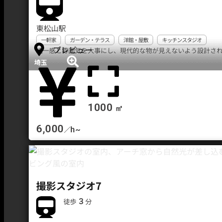
東松山駅
一軒家
ガーデン・テラス
洋館・屋敷
キッチンスタジオ
プレビュー
統一感と雰囲気を大事にし、現代的な物が見えないよう設計された
埼玉
1000
㎡
6,000
h~
／
撮影スタジオ7
3
徒歩
分