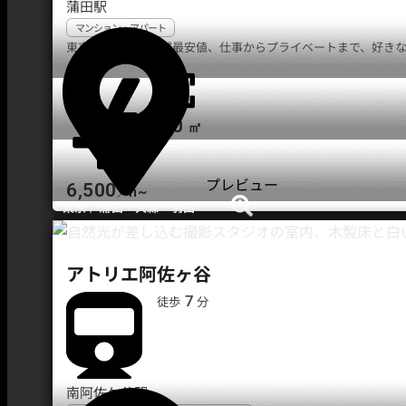
蒲田駅
マンション・アパート
東京都で人気の地域最安値、仕事からプライベートまで、好きな時
50
㎡
プレビュー
6,500
h~
／
/
東京
蒲田・大森・羽田
アトリエ阿佐ヶ谷
7
徒歩
分
南阿佐ケ谷駅