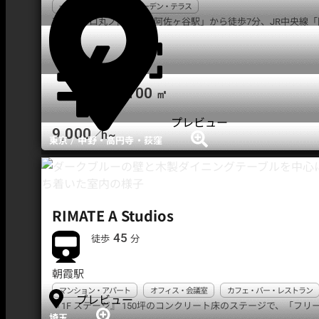
一軒家
屋上
ガーデン・テラス
東京メトロ丸ノ内線「南阿佐ヶ谷駅」から徒歩7分、JR中央線「
100
㎡
プレビュー
9,000
h~
／
/
東京
中野・高円寺・荻窪
RIMATE A Studios
45
徒歩
分
朝霞駅
マンション・アパート
オフィス・会議室
カフェ・バー・レストラン
プレビュー
『1F ステージ』 150坪のコンクリート床のステージで、「フリー
埼玉