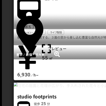
西新宿五丁目駅
マンション・アパート
ライブ配信
新宿エリアに位置する、３面の窓から差し込む豊富な自然光が特徴
プレビュー
/
東京
新宿・代々木
55
㎡
6,930
h~
／
studio footprints
25
徒歩
分