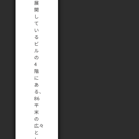
展
開
し
て
い
る
ビ
ル
の
4
階
に
あ
る、
86
平
米
の
広々
と