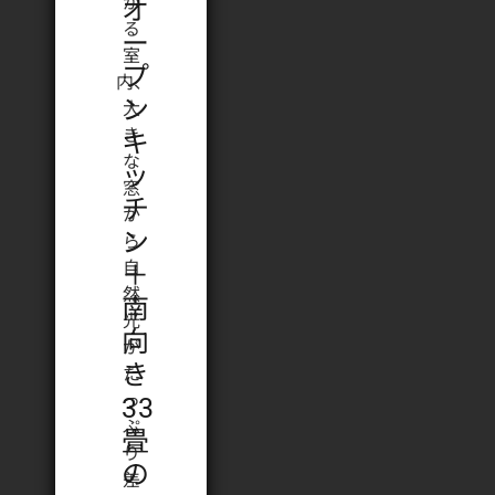
オ
ー
プ
ン
キ
ッ
チ
ン
＋
南
向
き
33
畳
の