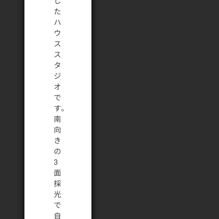
し
た
ハ
ウ
ス
ス
タ
ジ
オ
で
す。
南
向
き
の
3
面
採
光
で
自