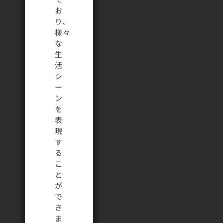
お
り、
様々
な
生
活
シ
ー
ン
を
表
現
す
る
こ
と
が
で
き
ま