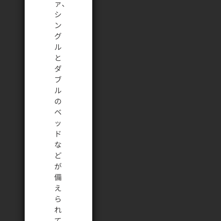
ァ、
シ
ン
グ
ル
と
ダ
ブ
ル
の
ベ
ッ
ド
な
ど
が
備
え
ら
れ
て