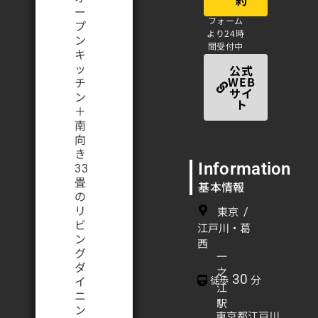
約
ー
フォーム
プ
より24時
ン
間受付中
キ
公式
ッ
WEB
チ
サイ
ン
ト
＋
南
向
き
Information
33
畳
基本情報
の
リ
/
東京
ビ
江戸川・葛
ン
西
グ
一
ダ
之
30
分
徒歩
イ
江
ニ
駅
ン
東京都江戸川