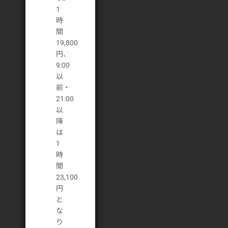
1
時
間
19,800
円、
9:00
以
前・
21:00
以
降
は
1
時
間
23,100
円
と
な
り