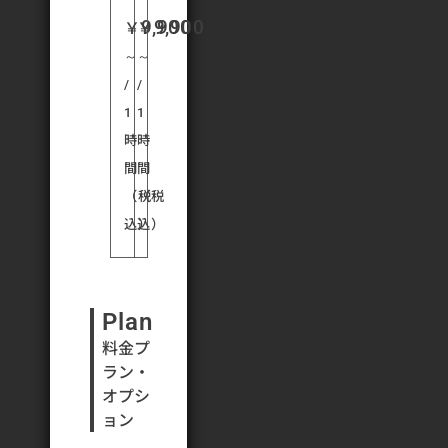
9,900
9,900
￥
￥
～
～
/
/
1
1
時
時
間
間
（税
（税
込）
込）
Plan
料金プ
ラン・
オプシ
ョン