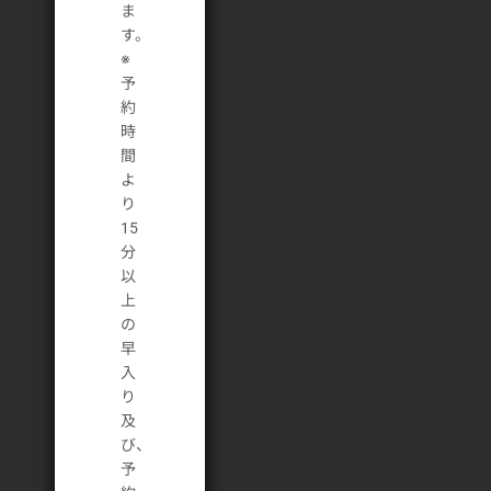
ま
す。
※
予
約
時
間
よ
り
15
分
以
上
の
早
入
り
及
び、
予