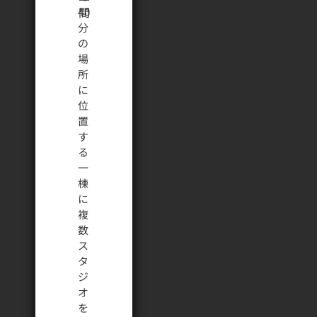
40
分
の
場
所
に
位
置
す
る
一
棟
に
複
数
ス
タ
ジ
オ
を