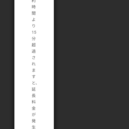
約
時
間
よ
り
15
分
超
過
さ
れ
ま
す
と、
延
長
料
金
が
発
生