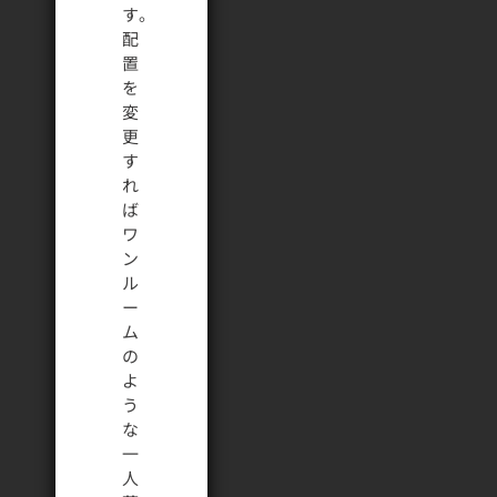
す。
配
置
を
変
更
す
れ
ば
ワ
ン
ル
ー
ム
の
よ
う
な
一
人