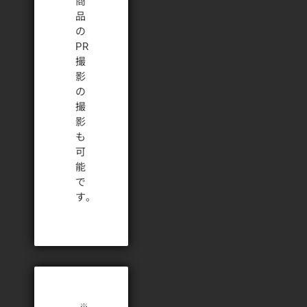
商
品
の
PR
撮
影
の
撮
影
も
可
能
で
す。
※