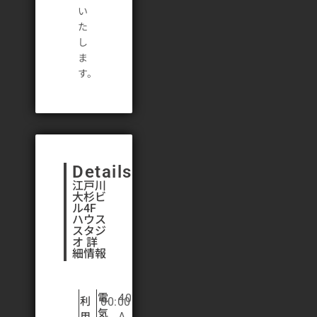
い
た
し
ま
Details
江戸川
大杉ビ
ル4F
ハウス
スタジ
オ 詳
細情報
電
40
利
00:00
気
用
A