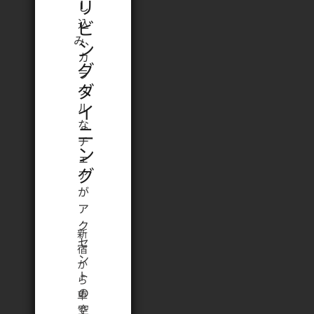
リ
ビ
ン
グ
ダ
イ
ニ
ン
グ
新
宿
か
ら
車
で