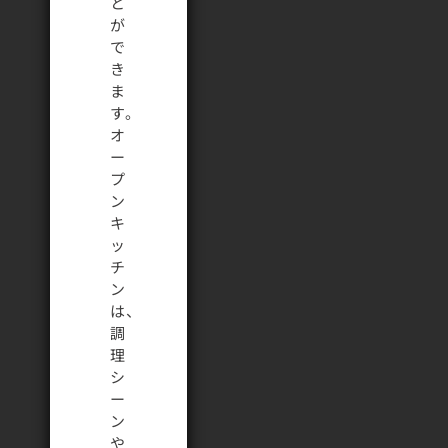
と
が
で
き
ま
す。
オ
ー
プ
ン
キ
ッ
チ
ン
は、
調
理
シ
ー
ン
や