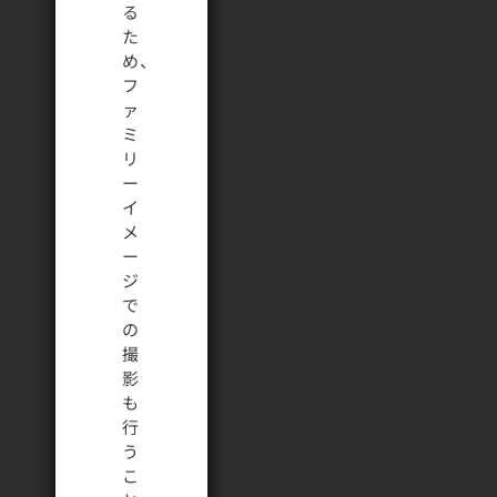
る
た
め、
フ
ァ
ミ
リ
ー
イ
メ
ー
ジ
で
の
撮
影
も
行
う
こ