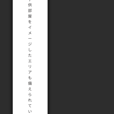
供
部
屋
を
イ
メ
ー
ジ
し
た
エ
リ
ア
も
備
え
ら
れ
て
い