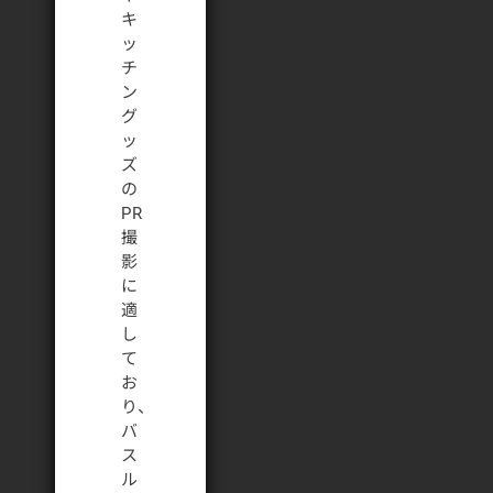
キ
ッ
チ
ン
グ
ッ
ズ
の
PR
撮
影
に
適
し
て
お
り、
バ
ス
ル