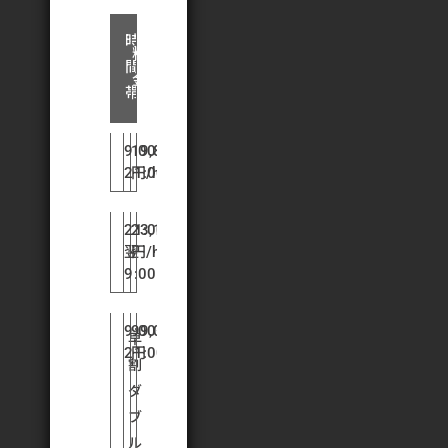
時
料
間
金
帯
9:00〜
19,800
21:00
円/h
21:00〜
23,100
翌
円/h
9:00
9:00〜
99,000
早
21:00
円
割
ダ
ブ
ル