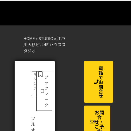
HOME
»
STUDIO
»
江戸
川大杉ビル4F ハウスス
タジオ
電
話
マン
で
ブ
ショ
お
ッ
ン・
問
ク
アパ
合
ート
マ
せ
ー
ク
お問
合
フ
せ・
ル
ご予
オ