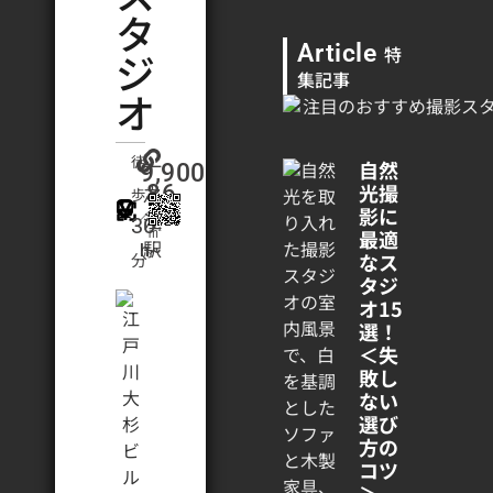
タ
Article
ジ
特
集記事
オ
徒
自然
一
9,900
光撮
86
之
歩
影に
／
江
30
㎡
最適
駅
h~
なス
分
タジ
オ15
選！
＜失
敗し
ない
選び
方の
コツ