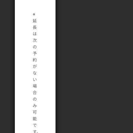
※
延
長
は
次
の
予
約
が
な
い
場
合
の
み
可
能
で
す。