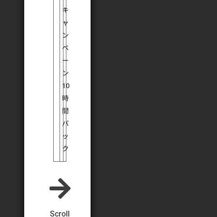
キ
ャ
ン
ペ
ー
ン
10
時
間
パ
ッ
ク
Scroll