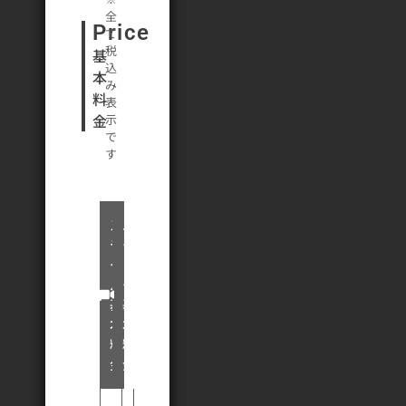
全
Price
て
税
基
込
本
み
料
表
示
金
で
す
ス
ム
チ
ー
ー
ビ
ル
ー
基
基
本
本
料
料
金
金