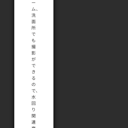
ー
ム、
洗
面
所
で
も
撮
影
が
で
き
る
の
で、
水
回
り
関
連