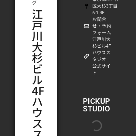
グ
区大杉3丁目
江
6-1 4F
戸
お問合
せ・予約
川
フォーム
江戸川大
大
杉ビル4F
杉
ハウスス
タジオ
ビ
公式サイ
ト
ル
4F
ハ
PICKUP
ウ
STUDIO
ス
ス