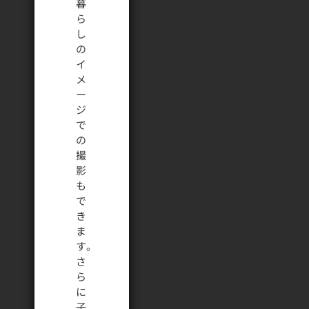
暮
ら
し
の
イ
メ
ー
ジ
で
の
撮
影
も
で
き
ま
す。
さ
ら
に
子