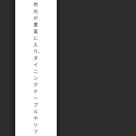
然
光
が
豊
富
に
入
り、
ダ
イ
ニ
ン
グ
テ
ー
ブ
ル
や
ソ
フ