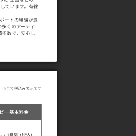
適しています。有線
サポートの経験が豊
の多くのアーティ
績多数で、安心し
※全て税込み表示です
ビー基本料金
～ / 1時間（税込）