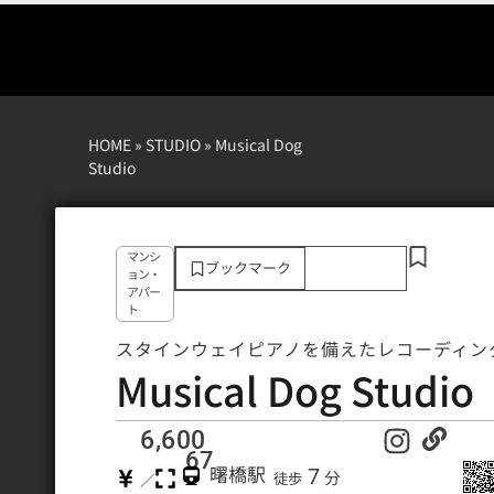
HOME
»
STUDIO
»
Musical Dog
Studio
マンシ
ブックマーク
ョン・
アパー
ト
スタインウェイピアノを備えたレコーディン
Musical Dog Studio
6,600
67
7
曙橋駅
分
徒歩
／