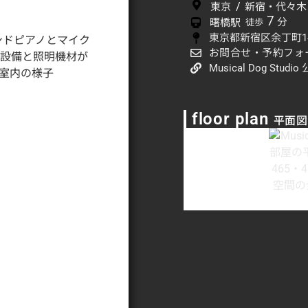
/
東京
新宿・代々木
7
分
曙橋駅
徒歩
東京都新宿区余丁町1
お問合せ・予約フォ
Musical Dog Studio
floor plan
平面図