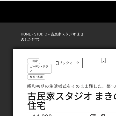
HOME
»
STUDIO
»
古民家スタジオ まき
のした住宅
一軒家
ブックマーク
ガーデン・テラ
ス
和室・和風
昭和初期の生活様式をそのまま残した、築10
古民家スタジオ まき
住宅