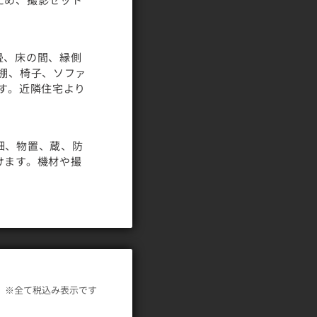
ため、撮影セット
畳、床の間、縁側
棚、椅子、ソファ
す。近隣住宅より
畑、物置、蔵、防
けます。機材や撮
※全て税込み表示です