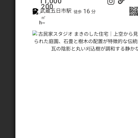
11,000
200
16
武蔵五日市駅
分
徒歩
／
㎡
h~