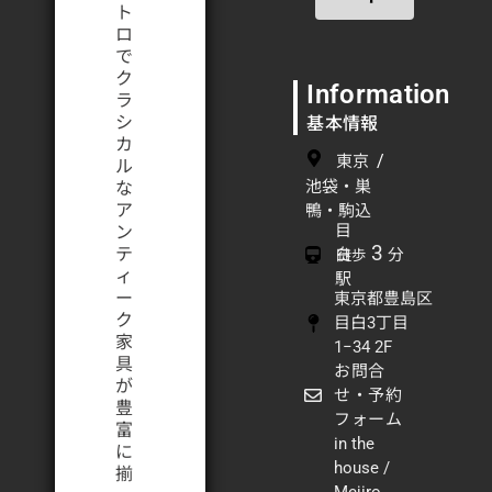
ト
ロ
で
ク
Information
ラ
シ
基本情報
カ
/
東京
ル
池袋・巣
な
ア
鴨・駒込
目
ン
3
テ
分
白
徒歩
ィ
駅
ー
東京都豊島区
ク
目白3丁目
家
1−34 2F︎
具
お問合
が
せ・予約
豊
フォーム
富
in the
に
house /
揃