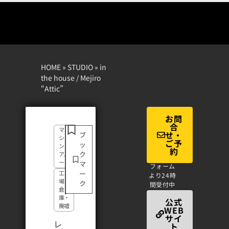
HOME
»
STUDIO
»
in
the house / Mejiro
“Attic”
お問
合
マン
せ・
ブ
ショ
ご予
ッ
ン・
約
ク
アパ
ート
マ
フォーム
工
ー
より24時
場・
ク
間受付中
倉
庫・
公式
廃墟
WEB
サイ
レ
ト